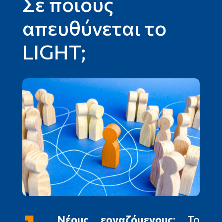
Σε ποιους
απευθύνεται το
LIGHT;
Νέους εργαζόμενους
: Το