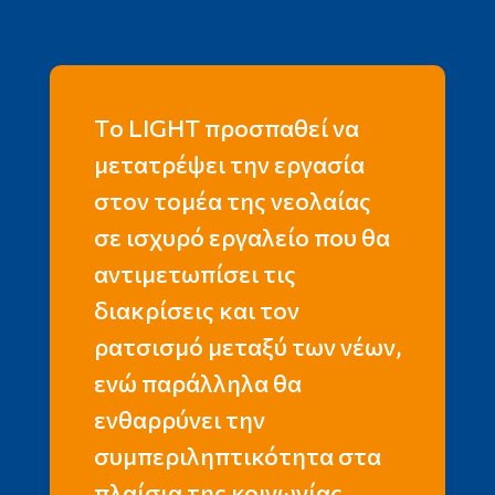
Tο
LIGHT
προσπαθεί να
μετατρέψει την εργασία
στον τομέα της νεολαίας
σε ισχυρό εργαλείο που θα
αντιμετωπίσει τις
διακρίσεις και τον
ρατσισμό μεταξύ των νέων,
ενώ παράλληλα θα
ενθαρρύνει την
συμπεριληπτικότητα στα
πλαίσια της κοινωνίας.